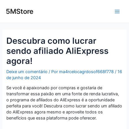
Ir
Post
Main
para
navigation
5MStore
o
Men
conteúdo
Descubra como lucrar
sendo afiliado AliExpress
agora!
Deixe um comentário
/ Por
ma4rcelocagrdosof668f778
/
16
de junho de 2024
Se você é apaixonado por compras e gostaria de
transformar essa paixão em uma fonte de renda lucrativa,
o programa de afiliados do AliExpress é a oportunidade
perfeita para você! Descubra como lucrar sendo um afiliado
do AliExpress agora mesmo e aproveite todos os
benefícios que essa plataforma pode oferecer.