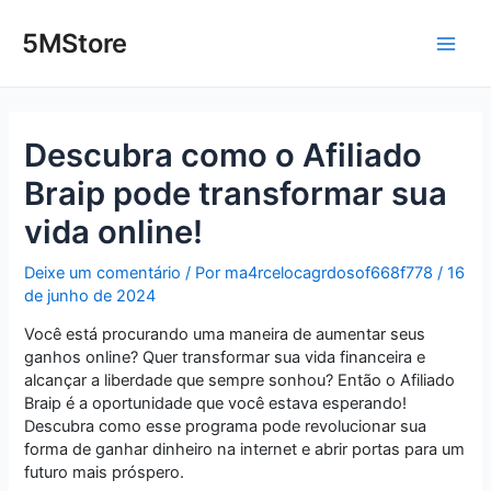
Ir
Post
Main
para
navigation
5MStore
o
Men
conteúdo
Descubra como o Afiliado
Braip pode transformar sua
vida online!
Deixe um comentário
/ Por
ma4rcelocagrdosof668f778
/
16
de junho de 2024
Você está procurando uma maneira de aumentar seus
ganhos online? Quer transformar sua vida financeira e
alcançar a liberdade que sempre sonhou? Então o Afiliado
Braip é a oportunidade que você estava esperando!
Descubra como esse programa pode revolucionar sua
forma de ganhar dinheiro na internet e abrir portas para um
futuro mais próspero.