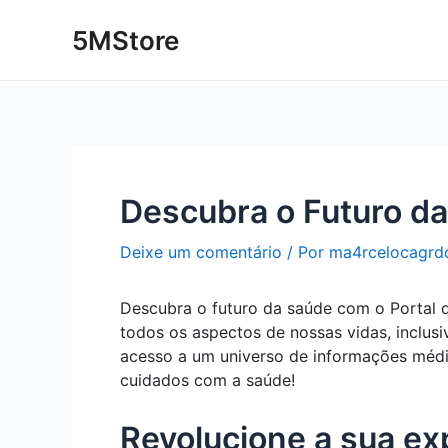
Ir
Post
5MStore
para
navigation
o
conteúdo
Descubra o Futuro da
Deixe um comentário
/ Por
ma4rcelocagrd
Descubra o futuro da saúde com o Portal 
todos os aspectos de nossas vidas, inclus
acesso a um universo de informações médic
cuidados com a saúde!
Revolucione a sua ex