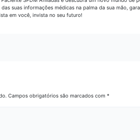
 Paciente SPDM Afiliadas e descubra um novo mundo de po
e das suas informações médicas na palma da sua mão, gara
sta em você, invista no seu futuro!
do.
Campos obrigatórios são marcados com
*