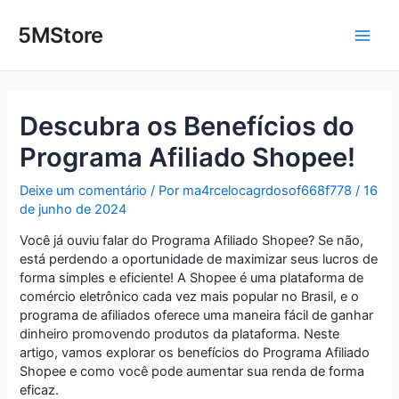
Ir
Post
Main
para
navigation
5MStore
o
Men
conteúdo
Descubra os Benefícios do
Programa Afiliado Shopee!
Deixe um comentário
/ Por
ma4rcelocagrdosof668f778
/
16
de junho de 2024
Você já ouviu falar do Programa Afiliado Shopee? Se não,
está perdendo a oportunidade de maximizar seus lucros de
forma simples e eficiente! A Shopee é uma plataforma de
comércio eletrônico cada vez mais popular no Brasil, e o
programa de afiliados oferece uma maneira fácil de ganhar
dinheiro promovendo produtos da plataforma. Neste
artigo, vamos explorar os benefícios do Programa Afiliado
Shopee e como você pode aumentar sua renda de forma
eficaz.