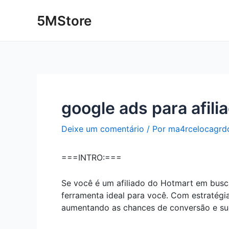
Ir
Post
5MStore
para
navigation
o
conteúdo
google ads para afili
Deixe um comentário
/ Por
ma4rcelocagrd
===INTRO:===
Se você é um afiliado do Hotmart em busc
ferramenta ideal para você. Com estratégia
aumentando as chances de conversão e su