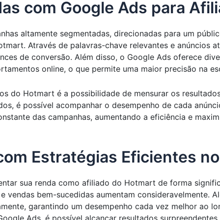
as com Google Ads para Afil
has altamente segmentadas, direcionadas para um público
art. Através de palavras-chave relevantes e anúncios atra
ances de conversão. Além disso, o Google Ads oferece di
ortamentos online, o que permite uma maior precisão na es
ados do Hotmart é a possibilidade de mensurar os resulta
hados, é possível acompanhar o desempenho de cada anúncio
constante das campanhas, aumentando a eficiência e maxim
om Estratégias Eficientes n
tar sua renda como afiliado do Hotmart de forma signific
ão e vendas bem-sucedidas aumentam consideravelmente. A
uamente, garantindo um desempenho cada vez melhor ao l
 Google Ads, é possível alcançar resultados surpreendente