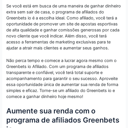
Se você está em busca de uma maneira de ganhar dinheiro
extra sem sair de casa, o programa de afiliados do
Greenbets io é a escolha ideal. Como afiliado, você terá a
oportunidade de promover um site de apostas esportivas
de alta qualidade e ganhar comissões generosas por cada
novo cliente que você indicar. Além disso, você terá
acesso a ferramentas de marketing exclusivas para te
ajudar a atrair mais clientes e aumentar seus ganhos.
Não perca tempo e comece a lucrar agora mesmo com o
Greenbets io Afiliado. Com um programa de afiliados
transparente e confiável, você terá total suporte e
acompanhamento para garantir o seu sucesso. Aproveite
essa oportunidade única de aumentar sua renda de forma
simples e eficaz. Torne-se um afiliado do Greenbets io e
comece a ganhar dinheiro hoje mesmo!
Aumente sua renda com o
programa de afiliados Greenbets