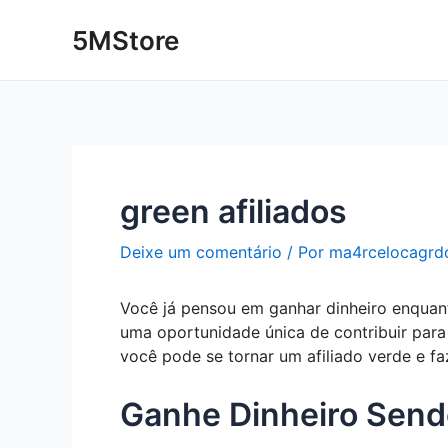
Ir
Post
5MStore
para
navigation
o
conteúdo
green afiliados
Deixe um comentário
/ Por
ma4rcelocagrd
Você já pensou em ganhar dinheiro enquant
uma oportunidade única de contribuir para
você pode se tornar um afiliado verde e fa
Ganhe Dinheiro Send