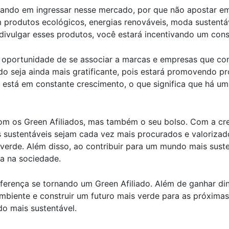
sando em ingressar nesse mercado, por que não apostar em
produtos ecológicos, energias renováveis, moda sustentáv
divulgar esses produtos, você estará incentivando um con
á a oportunidade de se associar a marcas e empresas que 
ado seja ainda mais gratificante, pois estará promovendo p
 está em constante crescimento, o que significa que há u
com os Green Afiliados, mas também o seu bolso. Com a c
 sustentáveis sejam cada vez mais procurados e valorizado
o verde. Além disso, ao contribuir para um mundo mais sust
a na sociedade.
iferença se tornando um Green Afiliado. Além de ganhar d
mbiente e construir um futuro mais verde para as próxima
o mais sustentável.