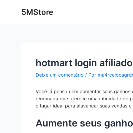
Ir
Post
5MStore
para
navigation
o
conteúdo
hotmart login afiliado
Deixe um comentário
/ Por
ma4rcelocagrd
Você já pensou em aumentar seus ganhos c
renomada que oferece uma infinidade de pro
o lugar ideal para alavancar suas vendas e
Aumente seus ganhos