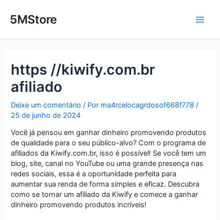
Ir
Post
Main
para
navigation
5MStore
o
Men
conteúdo
https //kiwify.com.br
afiliado
Deixe um comentário
/ Por
ma4rcelocagrdosof668f778
/
25 de junho de 2024
Você já pensou em ganhar dinheiro promovendo produtos
de qualidade para o seu público-alvo? Com o programa de
afiliados da Kiwify.com.br, isso é possível! Se você tem um
blog, site, canal no YouTube ou uma grande presença nas
redes sociais, essa é a oportunidade perfeita para
aumentar sua renda de forma simples e eficaz. Descubra
como se tornar um afiliado da Kiwify e comece a ganhar
dinheiro promovendo produtos incríveis!