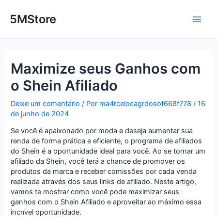
Ir
Post
Main
para
navigation
5MStore
o
Men
conteúdo
Maximize seus Ganhos com
o Shein Afiliado
Deixe um comentário
/ Por
ma4rcelocagrdosof668f778
/
16
de junho de 2024
Se você é apaixonado por moda e deseja aumentar sua
renda de forma prática e eficiente, o programa de afiliados
do Shein é a oportunidade ideal para você. Ao se tornar um
afiliado da Shein, você terá a chance de promover os
produtos da marca e receber comissões por cada venda
realizada através dos seus links de afiliado. Neste artigo,
vamos te mostrar como você pode maximizar seus
ganhos com o Shein Afiliado e aproveitar ao máximo essa
incrível oportunidade.