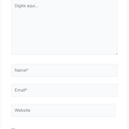
Digite
aqui...
Name*
Email*
Website