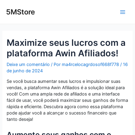
Ir
Post
Main
para
navigation
5MStore
o
Men
conteúdo
Maximize seus lucros com a
plataforma Awin Afiliados!
Deixe um comentário
/ Por
ma4rcelocagrdosof668f778
/
16
de junho de 2024
Se você busca aumentar seus lucros e impulsionar suas
vendas, a plataforma Awin Afiliados é a solução ideal para
você! Com uma ampla rede de afiliados e uma interface
fácil de usar, você poderá maximizar seus ganhos de forma
rápida e eficiente. Descubra agora como essa plataforma
pode ajudar você a alcançar o sucesso financeiro que
tanto deseja!
Aumente seus ganhos com o