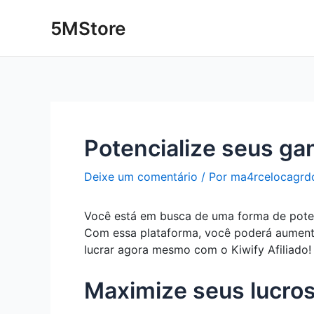
Ir
Post
5MStore
para
navigation
o
conteúdo
Potencialize seus gan
Deixe um comentário
/ Por
ma4rcelocagrd
Você está em busca de uma forma de potenci
Com essa plataforma, você poderá aumenta
lucrar agora mesmo com o Kiwify Afiliado!
Maximize seus lucros