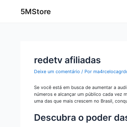
Ir
Post
5MStore
para
navigation
o
conteúdo
redetv afiliadas
Deixe um comentário
/ Por
ma4rcelocagrd
Se você está em busca de aumentar a audiê
números e alcançar um público cada vez m
uma das que mais crescem no Brasil, conqu
Descubra o poder das