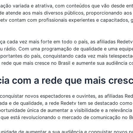
ção variada e atrativa, com conteúdos que vão desde entr
ede atende aos mais diversos públicos, proporcionando ao
edetv contam com profissionais experientes e capacitados, 
 cada vez mais forte em todo o país, as afiliadas Redetv
ou rádio. Com uma programação de qualidade e uma equipe 
ortantes do país, conquistando cada vez mais telespectad
 rede que mais cresce no Brasil e aumente sua audiência co
a com a rede que mais cresce
conquistar novos espectadores e ouvintes, as afiliadas Re
ada e de qualidade, a rede Redetv tem se destacado como
rtunidade única de aumentar a visibilidade e a relevância
 que está revolucionando o mercado de comunicação no Bra
unidade de aumentar a sua audiência e conquistar novos p